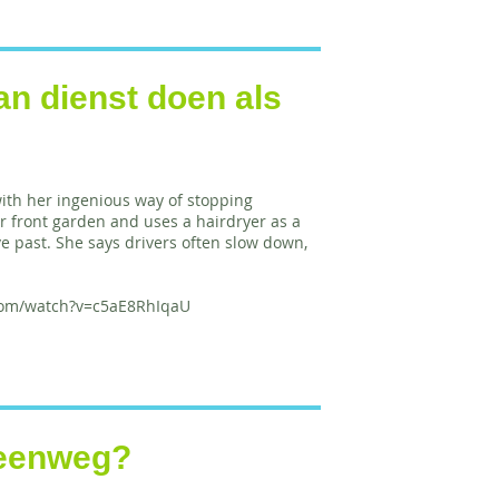
n dienst doen als
ith her ingenious way of stopping
r front garden and uses a hairdryer as a
ve past. She says drivers often slow down,
.com/watch?v=c5aE8RhIqaU
teenweg?