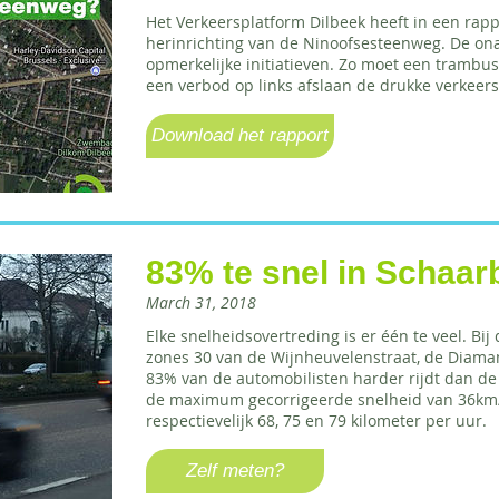
Het Verkeersplatform Dilbeek heeft in een rapp
herinrichting van de Ninoofsesteenweg. De ona
opmerkelijke initiatieven. Zo moet een trambus
een verbod op links afslaan de drukke verkeers
Download het rapport
83% te snel in Schaar
March 31, 2018
Elke snelheidsovertreding is er één te veel. B
zones 30 van de Wijnheuvelenstraat, de Diaman
83% van de automobilisten harder rijdt dan d
de maximum gecorrigeerde snelheid van 36km/u.
respectievelijk 68, 75 en 79 kilometer per uur.
Zelf meten?