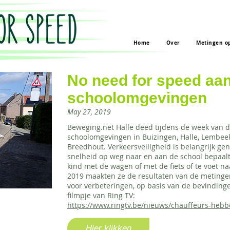
Home
Over
Metingen op
No need for speed aa
schoolomgevingen
May 27, 2019
Beweging.net Halle deed tijdens de week van d
schoolomgevingen in Buizingen, Halle, Lembee
Breedhout. Verkeersveiligheid is belangrijk g
snelheid op weg naar en aan de school bepaal
kind met de wagen of met de fiets of te voet na
2019 maakten ze de resultaten van de metinge
voor verbeteringen, op basis van de bevindinge
filmpje van Ring TV:
https://www.ringtv.be/nieuws/chauffeurs-heb
Hier klikken