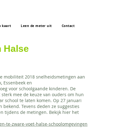
 kaart
Leen de meter uit
Contact
n Halse
e mobiliteit 2018 snelheidsmetingen aan
k, Essenbeek en
enoeg voor schoolgaande kinderen. De
t sterk mee de keuze van ouders om hun
ar school te laten komen. Op 27 januari
n bekend. Tevens deden ze suggesties
n tijdens de metingen. Bekijk hier het
ben-te-zware-voet-halse-schoolomgevingen