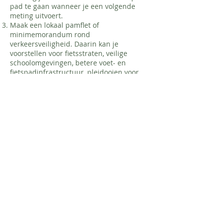
pad te gaan wanneer je een volgende
meting uitvoert.
Maak een lokaal pamflet of
minimemorandum rond
verkeersveiligheid. Daarin kan je
voorstellen voor fietsstraten, veilige
schoolomgevingen, betere voet- en
fietspadinfrastructuur, pleidooien voor
nieuwe zone 30's of meer
verkeerscontroles formuleren.
Voer acties om bepaalde pijnpunten of
voorstellen op de kaart te zetten en
hierrond verder aandacht te vragen.
Teken nieuwe fietspaden met krijt,
(her)schilder slecht zichtbare
zebrapaden of applaudiseer voor
fietsers. Het kan allemaal!
Gebruik de metingen om een breder
platform rond verkeersveiligheid in je
gemeente op te starten. Zo'n
Verkeersplatform brengt alle belangrijke
partners rond verkeersveiligheid samen
in de gemeente. Dat gaat van